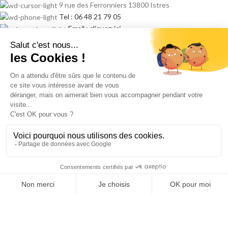
9 rue des Ferronniers 13800 Istres
Tel : 06 48 21 79 05
Email : cliquez-ici
ARTICLES RÉCENTS
☕ Entretien machine à café professionnelle : pourquoi un
contrat annuel est indispensable ?
18/04/2026
1 Comment
FORMATION TECHNICIEN MACHINE A CAFE
04/02/2026
1 Comment
NAVIGATION
Accueil
Nos machines
Café