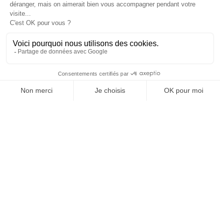
18/04/2026
1 Comment
FORMATION TECHNICIEN MACHINE A CAFE
04/02/2026
1 Comment
NAVIGATION
Accueil
Nos machines
Café
Blog
Aide & Contact
NOS MARQUES
Gaggia
Faema
Jura
Delonghi
Wega