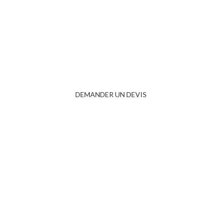
UNE EXPÉRIENCE CAFÉ EXCEPTIONNELLE
DÉDIÉE AUX PROFESSIONNELS
DEMANDER UN DEVIS