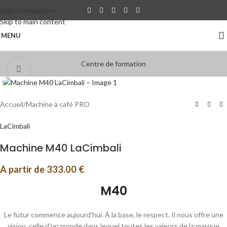
Skip to navigation
Skip to main content
MENU
Centre de formation
Click to enlarge
Accueil
/
Machine à café PRO
LaCimbali
Machine M40 LaCimbali
A partir de
333.00
€
M40
Le futur commence aujourd’hui. À la base, le respect. Il nous offre une
vision, celle d’un monde dans lequel toutes les valeurs de la marque