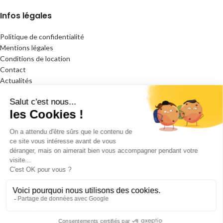
Infos légales
Politique de confidentialité
Mentions légales
Conditions de location
Contact
Actualités
L'YstroVape
- Conception & Réalisation
2023
GC Lab
- Gestion
Revolut
IT
.
Catalogue
Panier
Mon compte
Machine W8 Jura