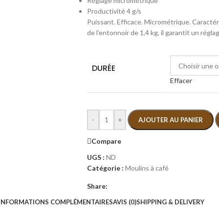
Réglage micrométrique
Productivité 4 g/s
Puissant. Efficace. Micrométrique. Caracté
de l’entonnoir de 1,4 kg, il garantit un régl
DURÉE
Effacer
-
+
AJOUTER AU PANIER
Compare
UGS :
ND
Catégorie :
Moulins à café
Share:
INFORMATIONS COMPLÉMENTAIRES
AVIS (0)
SHIPPING & DELIVERY