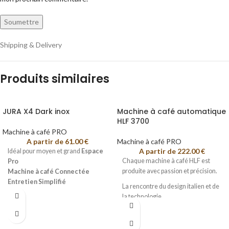
Shipping & Delivery
Produits similaires
JURA X4 Dark inox
Machine à café automatique
HLF 3700
Machine à café PRO
A partir de
61.00
€
Machine à café PRO
A partir de
222.00
€
Idéal pour moyen et grand
Espace
Chaque machine à café HLF est
Pro
produite avec passion et précision.
Machine à café Connectée
Entretien Simplifié
La rencontre du design italien et de
Fonction Eau chaude (thés
la technologie
tisanes...)
Pour 20 à 100 collab.
Grands Contenants =
Grande
Jusqu’à 200 cafés / jours
autonomie