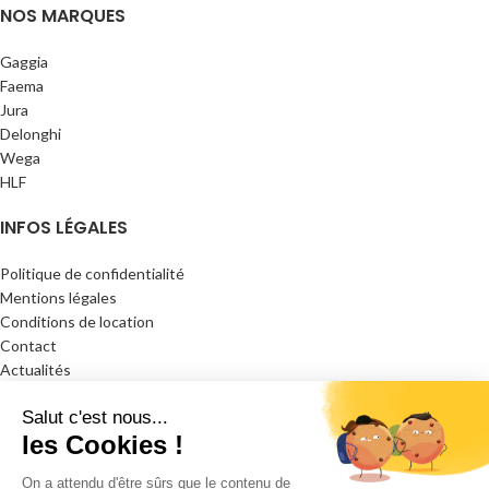
NOS MARQUES
Gaggia
Faema
Jura
Delonghi
Wega
HLF
INFOS LÉGALES
Politique de confidentialité
Mentions légales
Conditions de location
Contact
Actualités
L'YstroVape
- Conception & Réalisation
2023
GC Lab
- Gestion
Revolut
IT
.