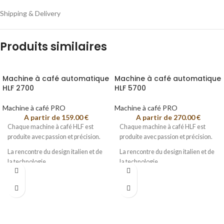
Shipping & Delivery
Produits similaires
Machine à café automatique
Machine à café automatique
HLF 2700
HLF 5700
Machine à café PRO
Machine à café PRO
A partir de
159.00
€
A partir de
270.00
€
Chaque machine à café HLF est
Chaque machine à café HLF est
produite avec passion et précision.
produite avec passion et précision.
La rencontre du design italien et de
La rencontre du design italien et de
la technologie
la technologie
Pour 20 à 75 collab.
Pour 20 à 150 collab.
Jusqu’à 150 cafés / jours
Jusqu’à 250 cafés / jours