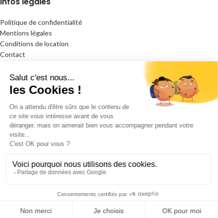
Infos légales
Politique de confidentialité
Mentions légales
Conditions de location
Contact
Actualités
L'YstroVape
- Conception & Réalisation
2023
GC Lab
- Gestion
Revolut
IT
.
Catalogue
Panier
Mon compte
Black expresso – Blend Maison – café en grain