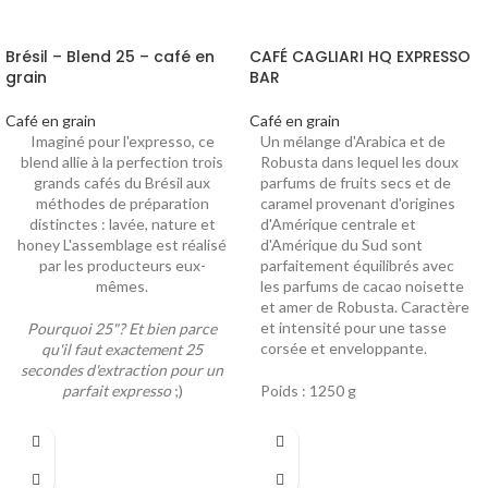
Brésil – Blend 25 – café en
CAFÉ CAGLIARI HQ EXPRESSO
grain
BAR
Café en grain
Café en grain
Imaginé pour l'expresso, ce
Un mélange d'Arabica et de
blend allie à la perfection trois
Robusta dans lequel les doux
grands cafés du Brésil aux
parfums de fruits secs et de
méthodes de préparation
caramel provenant d'origines
distinctes : lavée, nature et
d'Amérique centrale et
honey L'assemblage est réalisé
d'Amérique du Sud sont
par les producteurs eux-
parfaitement équilibrés avec
mêmes.
les parfums de cacao noisette
et amer de Robusta. Caractère
et intensité pour une tasse
Pourquoi 25"? Et bien parce
corsée et enveloppante.
qu'il faut exactement 25
secondes d'extraction pour un
parfait expresso
;)
Poids : 1250 g